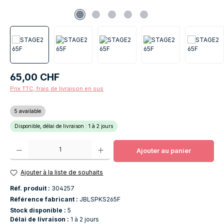
Prix régulier :
65,00 CHF
Prix TTC, frais de livraison en sus
5 available
Disponible, délai de livraison : 1 à 2 jours
Quantité de produit : Entrez la quantité souhaitée ou utilisez les boutons po
Ajouter au panier
Ajouter à la liste de souhaits
Réf. produit :
304257
Référence fabricant :
JBLSPKS265F
Stock disponible :
5
Délai de livraison :
1 à 2 jours