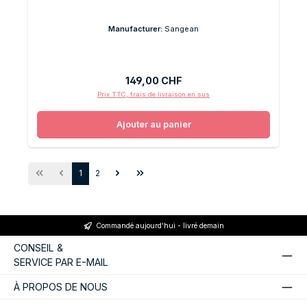
Manufacturer:
Sangean
Prix régulier :
149,00 CHF
Prix TTC, frais de livraison en sus
Ajouter au panier
Page
Page
1
2
Commandé aujourd'hui - livré demain
CONSEIL &
SERVICE PAR E-MAIL
À PROPOS DE NOUS