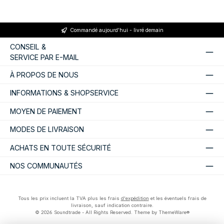
Commandé aujourd'hui - livré demain
CONSEIL &
SERVICE PAR E-MAIL
À PROPOS DE NOUS
INFORMATIONS & SHOPSERVICE
MOYEN DE PAIEMENT
MODES DE LIVRAISON
ACHATS EN TOUTE SÉCURITÉ
NOS COMMUNAUTÉS
Tous les prix incluent la TVA plus les frais
d'expédition
et les éventuels frais de
livraison, sauf indication contraire.
© 2026 Soundtrade - All Rights Reserved. Theme by
ThemeWare®