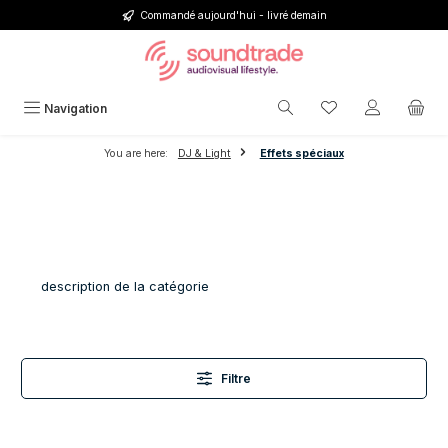
Commandé aujourd'hui - livré demain
Passer au contenu principal
Vous avez 0 articl
Navigation
You are here:
DJ & Light
Effets spéciaux
description de la catégorie
Filtre