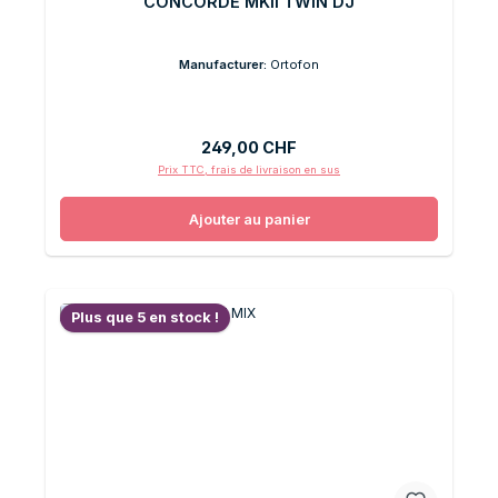
CONCORDE MKII TWIN DJ
Manufacturer:
Ortofon
Prix régulier :
249,00 CHF
Prix TTC, frais de livraison en sus
Ajouter au panier
Plus que 5 en stock !