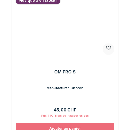
Plus que 3 en stock !
OM PRO S
Manufacturer:
Ortofon
Prix régulier :
45,00 CHF
Prix TTC, frais de livraison en sus
Ajouter au panier