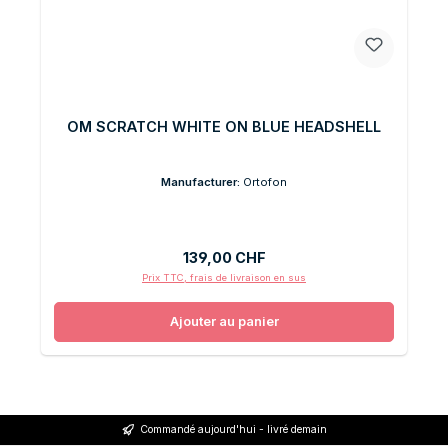
OM SCRATCH WHITE ON BLUE HEADSHELL
Manufacturer:
Ortofon
Prix régulier :
139,00 CHF
Prix TTC, frais de livraison en sus
Ajouter au panier
Commandé aujourd'hui - livré demain