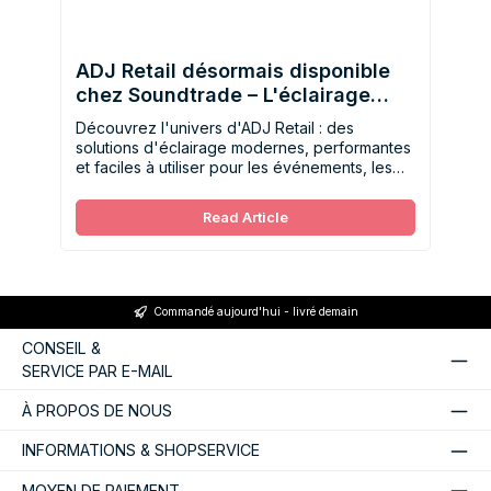
ADJ Retail désormais disponible
chez Soundtrade – L'éclairage
professionnel en toute simplicité
Découvrez l'univers d'ADJ Retail : des
solutions d'éclairage modernes, performantes
et faciles à utiliser pour les événements, les
DJ et les installations. Une nouveauté chez
Soundtrade.
Read Article
Commandé aujourd'hui - livré demain
CONSEIL &
SERVICE PAR E-MAIL
À PROPOS DE NOUS
INFORMATIONS & SHOPSERVICE
MOYEN DE PAIEMENT