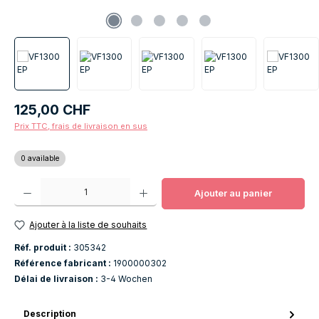
Prix régulier :
125,00 CHF
Prix TTC, frais de livraison en sus
0 available
Quantité de produit : Entrez la quantité souhaitée ou utilisez les boutons po
Ajouter au panier
Ajouter à la liste de souhaits
Réf. produit :
305342
Référence fabricant :
1900000302
Délai de livraison :
3-4 Wochen
Description