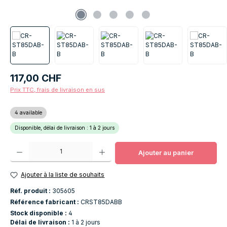
Prix régulier :
117,00 CHF
Prix TTC, frais de livraison en sus
4 available
Disponible, délai de livraison : 1 à 2 jours
Quantité de produit : Entrez la quantité souhaitée ou utilisez les boutons po
Ajouter au panier
Ajouter à la liste de souhaits
Réf. produit :
305605
Référence fabricant :
CRST85DABB
Stock disponible :
4
Délai de livraison :
1 à 2 jours