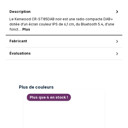
Description
Le Kenwood CR-ST85DAB noir est une radio compacte DAB+
dotée d'un écran couleur IPS de 6,1 cm, du Bluetooth 5.4, d'une
fonct…
Plus
Fabricant
Évaluations
Ignorer la galerie de produits
Plus de couleurs
Plus que 4 en stock !