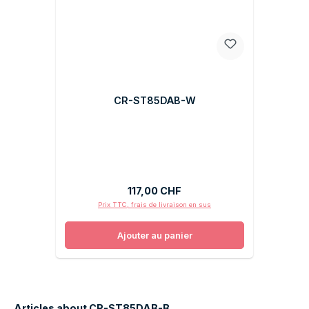
CR-ST85DAB-W
Prix régulier :
117,00 CHF
Prix TTC, frais de livraison en sus
Ajouter au panier
Articles about CR-ST85DAB-B