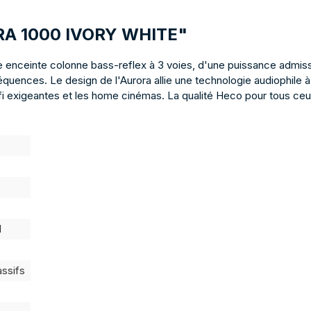
RORA 1000 IVORY WHITE"
 enceinte colonne bass-reflex à 3 voies, d'une puissance admissi
réquences. Le design de l'Aurora allie une technologie audiophile
-fi exigeantes et les home cinémas. La qualité Heco pour tous ce
l
assifs