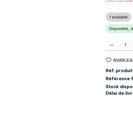
1 available
Disponible, dé
Quantité de pr
Ajouter à la
Réf. produit
Référence f
Stock dispo
Délai de liv