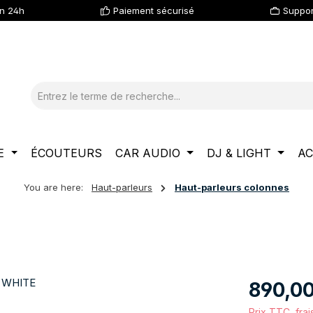
en 24h
Paiement sécurisé
Suppor
E
ÉCOUTEURS
CAR AUDIO
DJ & LIGHT
AC
You are here:
Haut-parleurs
Haut-parleurs colonnes
Prix régulier :
890,0
Prix TTC, frai