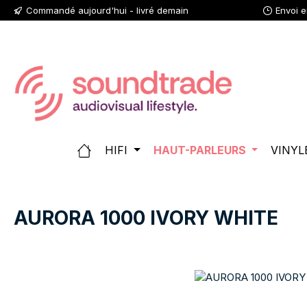
Commandé aujourd'hui - livré demain
Envoi 
ser au contenu principal
Passer à la recherche
Passer à la navigation principale
HIFI
HAUT-PARLEURS
VINYL
AURORA 1000 IVORY WHITE
Ignorer la galerie d'images