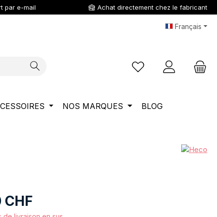
t par e-mail
Achat directement chez le fabricant
Français
Vous avez 0 articles da
CESSOIRES
NOS MARQUES
BLOG
0 CHF
s de livraison en sus