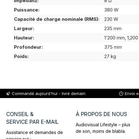
Impedanz:
8 Ω
Puissance:
380 W
Capacité de charge nominale (RMS):
230 W
Largeur:
235 mm
Hauteur:
1'200 mm, 1,20
Profondeur:
375 mm
Poids:
27 kg
Commandé aujourd'hui - livré demain
Envoi 
CONSEIL &
À PROPOS DE NOUS
SERVICE PAR E-MAIL
Audiovisual Lifestyle – plus
de son, moins de blabla.
Assistance et demandes de
service sur :