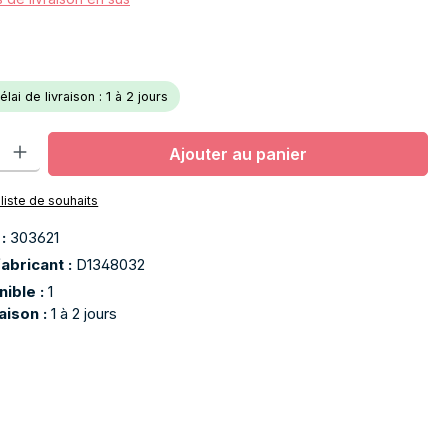
lai de livraison : 1 à 2 jours
oduit : Entrez la quantité souhaitée ou utilisez les boutons pour aug
Ajouter au panier
 liste de souhaits
 :
303621
abricant :
D1348032
nible :
1
raison :
1 à 2 jours