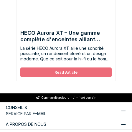
HECO Aurora XT – Une gamme
complète d'enceintes alliant
puissance, précision et élégance
La série HECO Aurora XT allie une sonorité
puissante, un rendement élevé et un design
moderne. Que ce soit pour la hi-fi ou le home
cinéma, ces enceintes offrent dynamisme,
précision et flexibilité pour les environnements
Read Article
d'écoute exigeants.
Commandé aujourd'hui - livré demain
CONSEIL &
SERVICE PAR E-MAIL
À PROPOS DE NOUS