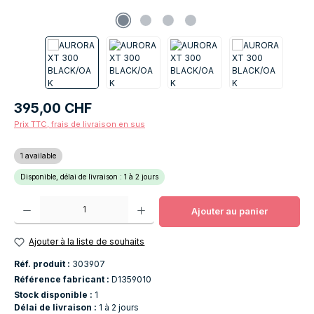
Prix régulier :
395,00 CHF
Prix TTC, frais de livraison en sus
1 available
Disponible, délai de livraison : 1 à 2 jours
Quantité de produit : Entrez la quantité souhaitée ou utilisez les boutons po
Ajouter au panier
Ajouter à la liste de souhaits
Réf. produit :
303907
Référence fabricant :
D1359010
Stock disponible :
1
Délai de livraison :
1 à 2 jours