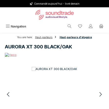
Commandé aujourd'hui - livré demain
Passer au contenu principal
Vous avez 0 articl
Navigation
You are here:
Haut-parleurs
Haut-parleurs d'étagère
AURORA XT 300 BLACK/OAK
Ignorer la galerie d'images