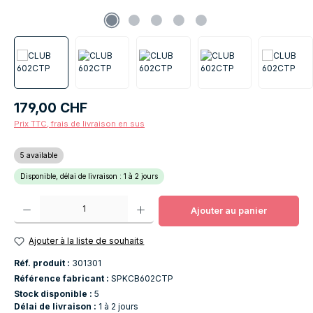
Prix régulier :
179,00 CHF
Prix TTC, frais de livraison en sus
5 available
Disponible, délai de livraison : 1 à 2 jours
Quantité de produit : Entrez la quantité souhaitée ou utilisez les boutons po
Ajouter au panier
Ajouter à la liste de souhaits
Réf. produit :
301301
Référence fabricant :
SPKCB602CTP
Stock disponible :
5
Délai de livraison :
1 à 2 jours