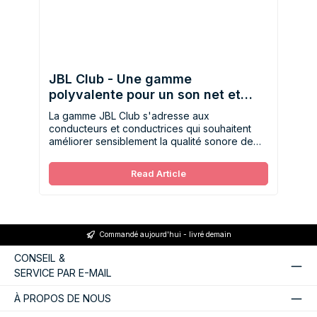
JBL Club - Une gamme
polyvalente pour un son net et
clair
La gamme JBL Club s'adresse aux
conducteurs et conductrices qui souhaitent
améliorer sensiblement la qualité sonore de
leur véhicule sans pour autant devoir investir
dans un système haut de gamme.
Read Article
Commandé aujourd'hui - livré demain
CONSEIL &
SERVICE PAR E-MAIL
À PROPOS DE NOUS