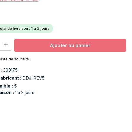
lai de livraison : 1 à 2 jours
oduit : Entrez la quantité souhaitée ou utilisez les boutons pour aug
Ajouter au panier
 liste de souhaits
 :
303175
abricant :
DDJ-REV5
nible :
5
raison :
1 à 2 jours