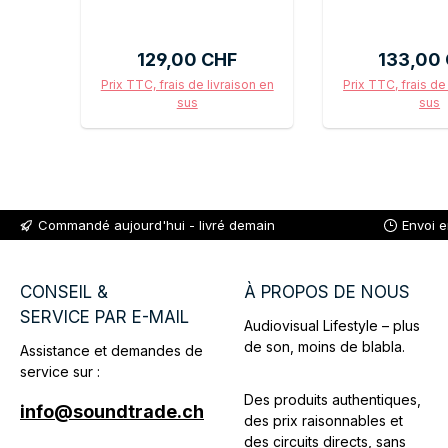
Prix régulier :
Prix régu
129,00 CHF
133,00
Prix TTC, frais de livraison en
Prix TTC, frais de
sus
sus
Ajouter au panier
Ajouter au
Commandé aujourd'hui - livré demain
Envoi 
CONSEIL &
À PROPOS DE NOUS
SERVICE PAR E-MAIL
Audiovisual Lifestyle – plus
de son, moins de blabla.
Assistance et demandes de
service sur :
Des produits authentiques,
info@soundtrade.ch
des prix raisonnables et
des circuits directs, sans