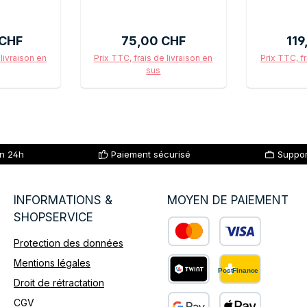
lier :
Prix régulier :
Prix
 CHF
75,00 CHF
119
 livraison en
Prix TTC, frais de livraison en
Prix TTC, fr
sus
 panier
Ajouter au panier
Ajoute
en 24h
Paiement sécurisé
Suppor
INFORMATIONS &
MOYEN DE PAIEMENT
SHOPSERVICE
Protection des données
Custom image 1
Mentions légales
Droit de rétractation
Custom image 2
CGV