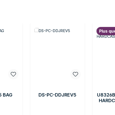
Plus qu
5 BAG
DS-PC-DDJREV5
U8326B
HARDC