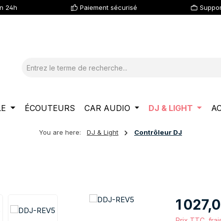
en 24h
Paiement sécurisé
Suppor
LE
ÉCOUTEURS
CAR AUDIO
DJ & LIGHT
A
You are here:
DJ & Light
Contrôleur DJ
Prix régulier :
1 027,
Prix TTC, frai