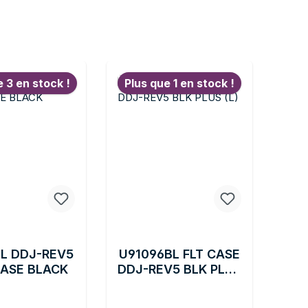
e 3 en stock !
Plus que 1 en stock !
L DDJ-REV5
U91096BL FLT CASE
ASE BLACK
DDJ-REV5 BLK PLUS
(L)