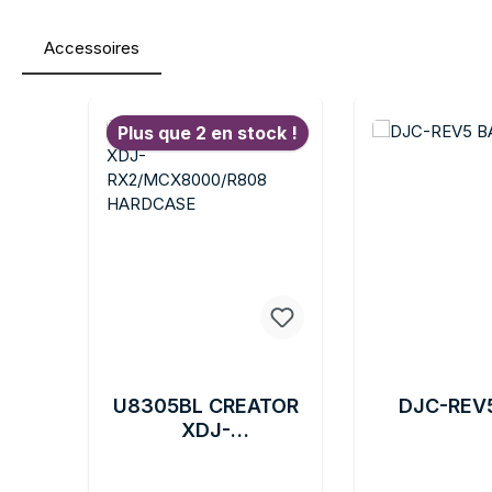
Accessoires
Ignorer la galerie de produits
Plus que 2 en stock !
U8305BL CREATOR
DJC-REV
XDJ-
RX2/MCX8000/R80
8 HARDCASE