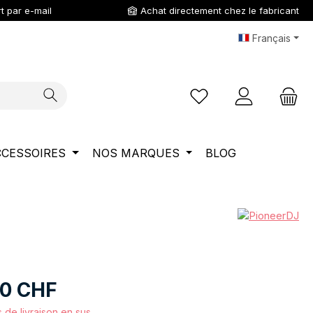
t par e-mail
Achat directement chez le fabricant
Français
Vous avez 0 articles da
CCESSOIRES
NOS MARQUES
BLOG
00 CHF
s de livraison en sus