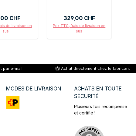
 régulier :
Prix régulier :
,00 CHF
329,00 CHF
ais de livraison en
Prix TTC, frais de livraison en
sus
sus
r au panier
Ajouter au panier
t par e-mail
Achat directement chez le fabricant
MODES DE LIVRAISON
ACHATS EN TOUTE
SÉCURITÉ
Plusieurs fois récompensé
Custom image 1
et certifié !