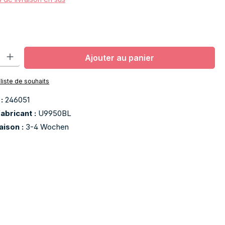
oduit : Entrez la quantité souhaitée ou utilisez les boutons pour aug
Ajouter au panier
 liste de souhaits
 :
246051
abricant :
U9950BL
raison :
3-4 Wochen