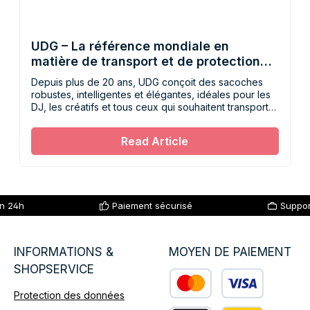
UDG – La référence mondiale en
matière de transport et de protection
des équipements
Depuis plus de 20 ans, UDG conçoit des sacoches
robustes, intelligentes et élégantes, idéales pour les
DJ, les créatifs et tous ceux qui souhaitent transporter
leur matériel fragile en toute sécurité.
Read Article
en 24h
Paiement sécurisé
Suppor
INFORMATIONS &
MOYEN DE PAIEMENT
SHOPSERVICE
Protection des données
Custom image 1