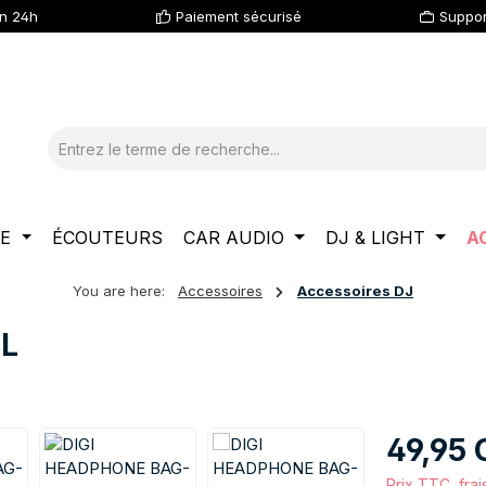
en 24h
Paiement sécurisé
Suppor
LE
ÉCOUTEURS
CAR AUDIO
DJ & LIGHT
A
You are here:
Accessoires
Accessoires DJ
L
Prix régulier :
49,95
Prix TTC, frai