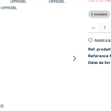
0 available
Quantité de pr
Ajouter à la
Réf. produit
Référence f
Délai de liv