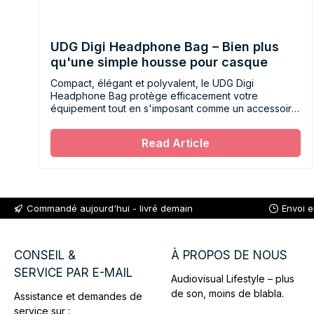
UDG Digi Headphone Bag – Bien plus
qu'une simple housse pour casque
Compact, élégant et polyvalent, le UDG Digi
Headphone Bag protège efficacement votre
équipement tout en s'imposant comme un accessoire
pratique et tendance pour le quotidien.
Read Article
Commandé aujourd'hui - livré demain
Envoi 
CONSEIL &
À PROPOS DE NOUS
SERVICE PAR E-MAIL
Audiovisual Lifestyle – plus
de son, moins de blabla.
Assistance et demandes de
service sur :