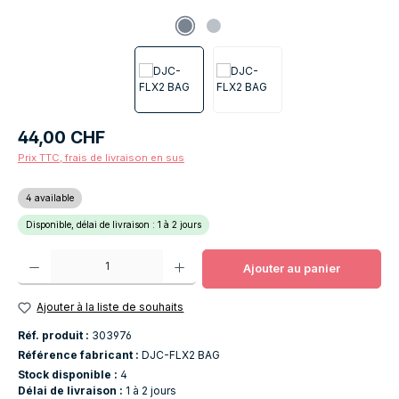
Prix régulier :
44,00 CHF
Prix TTC, frais de livraison en sus
4 available
Disponible, délai de livraison : 1 à 2 jours
Quantité de produit : Entrez la quantité souhaitée ou utilisez les boutons po
Ajouter au panier
Ajouter à la liste de souhaits
Réf. produit :
303976
Référence fabricant :
DJC-FLX2 BAG
Stock disponible :
4
Délai de livraison :
1 à 2 jours