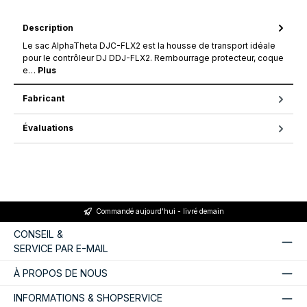
Description
Le sac AlphaTheta DJC-FLX2 est la housse de transport idéale
pour le contrôleur DJ DDJ-FLX2. Rembourrage protecteur, coque
e…
Plus
Fabricant
Évaluations
Commandé aujourd'hui - livré demain
CONSEIL &
SERVICE PAR E-MAIL
À PROPOS DE NOUS
INFORMATIONS & SHOPSERVICE