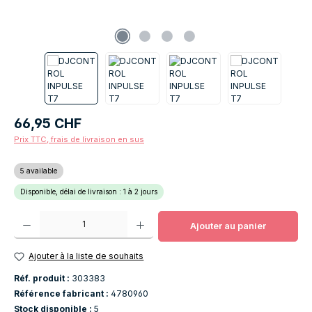
Prix régulier :
66,95 CHF
Prix TTC, frais de livraison en sus
5 available
Disponible, délai de livraison : 1 à 2 jours
Quantité de produit : Entrez la quantité souhaitée ou utilisez les boutons po
Ajouter au panier
Ajouter à la liste de souhaits
Réf. produit :
303383
Référence fabricant :
4780960
Stock disponible :
5