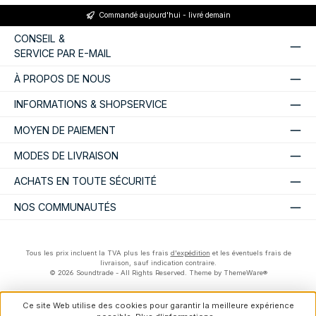
Commandé aujourd'hui - livré demain
CONSEIL &
SERVICE PAR E-MAIL
À PROPOS DE NOUS
INFORMATIONS & SHOPSERVICE
MOYEN DE PAIEMENT
MODES DE LIVRAISON
ACHATS EN TOUTE SÉCURITÉ
NOS COMMUNAUTÉS
Tous les prix incluent la TVA plus les frais
d'expédition
et les éventuels frais de
livraison, sauf indication contraire.
© 2026 Soundtrade - All Rights Reserved. Theme by
ThemeWare®
Ce site Web utilise des cookies pour garantir la meilleure expérience