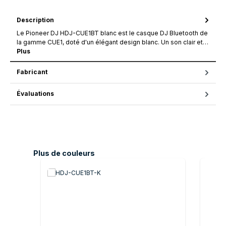
Description
Le Pioneer DJ HDJ-CUE1BT blanc est le casque DJ Bluetooth de
la gamme CUE1, doté d'un élégant design blanc. Un son clair et…
Plus
Fabricant
Évaluations
Ignorer la galerie de produits
Plus de couleurs
Plus