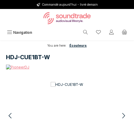
Commandé aujourd'hui - livré demain
Passer au contenu principal
Vous avez 0 articl
Navigation
You are here:
Écouteurs
HDJ-CUE1BT-W
Ignorer la galerie d'images