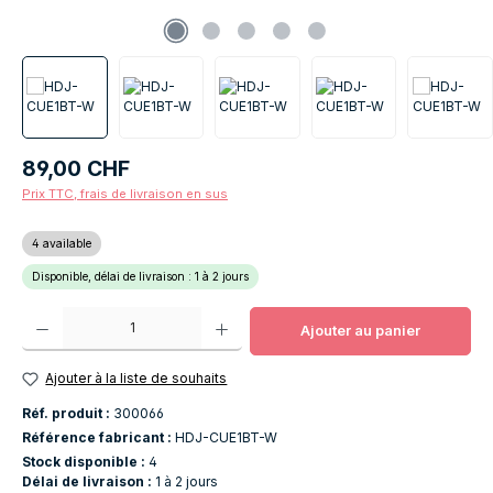
Prix régulier :
89,00 CHF
Prix TTC, frais de livraison en sus
4 available
Disponible, délai de livraison : 1 à 2 jours
Quantité de produit : Entrez la quantité souhaitée ou utilisez les boutons po
Ajouter au panier
Ajouter à la liste de souhaits
Réf. produit :
300066
Référence fabricant :
HDJ-CUE1BT-W
Stock disponible :
4
Délai de livraison :
1 à 2 jours