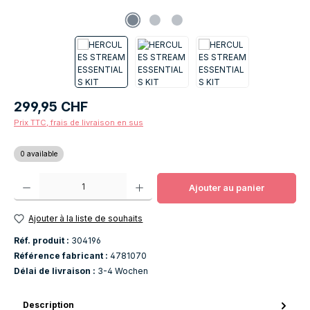
Prix régulier :
299,95 CHF
Prix TTC, frais de livraison en sus
0 available
Quantité de produit : Entrez la quantité souhaitée ou utilisez les boutons po
Ajouter au panier
Ajouter à la liste de souhaits
Réf. produit :
304196
Référence fabricant :
4781070
Délai de livraison :
3-4 Wochen
Description