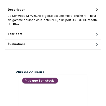
Description
Le Kenwood M-925DAB argenté est une micro-chaîne hi-fi haut
de gamme équipée d'un lecteur CD, d'un port USB, du Bluetooth,
d…
Plus
Fabricant
Évaluations
Ignorer la galerie de produits
Plus de couleurs
Plus que 1 en stock !