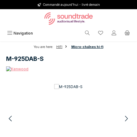
Commandé aujourd'hui - livré demain
Passer au contenu principal
Vous avez 0 articl
Navigation
You are here:
HIFI
Micro-chaînes hi-fi
M-925DAB-S
Ignorer la galerie d'images