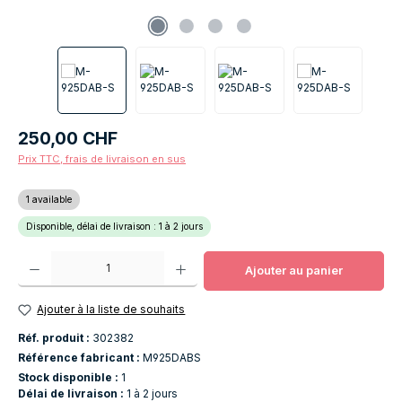
Prix régulier :
250,00 CHF
Prix TTC, frais de livraison en sus
1 available
Disponible, délai de livraison : 1 à 2 jours
Quantité de produit : Entrez la quantité souhaitée ou utilisez les boutons po
Ajouter au panier
Ajouter à la liste de souhaits
Réf. produit :
302382
Référence fabricant :
M925DABS
Stock disponible :
1
Délai de livraison :
1 à 2 jours