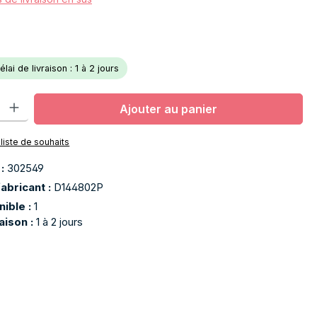
lai de livraison : 1 à 2 jours
oduit : Entrez la quantité souhaitée ou utilisez les boutons pour aug
Ajouter au panier
 liste de souhaits
 :
302549
abricant :
D144802P
nible :
1
raison :
1 à 2 jours