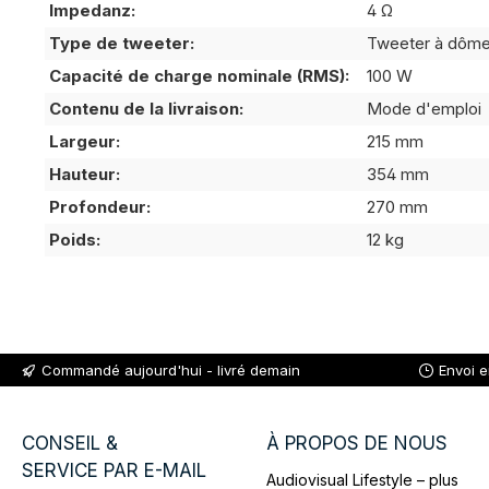
Impedanz:
4 Ω
Type de tweeter:
Tweeter à dôm
Capacité de charge nominale (RMS):
100 W
Contenu de la livraison:
Mode d'emploi
Largeur:
215 mm
Hauteur:
354 mm
Profondeur:
270 mm
Poids:
12 kg
Commandé aujourd'hui - livré demain
Envoi 
CONSEIL &
À PROPOS DE NOUS
SERVICE PAR E-MAIL
Audiovisual Lifestyle – plus