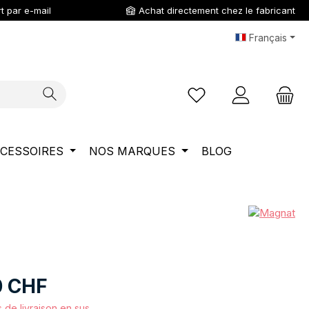
t par e-mail
Achat directement chez le fabricant
Français
Vous avez 0 articles da
CESSOIRES
NOS MARQUES
BLOG
0 CHF
s de livraison en sus