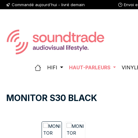
Commandé aujourd'hui - livré demain
Envoi 
ser au contenu principal
Passer à la recherche
Passer à la navigation principale
HIFI
HAUT-PARLEURS
VINYL
MONITOR S30 BLACK
Ignorer la galerie d'images