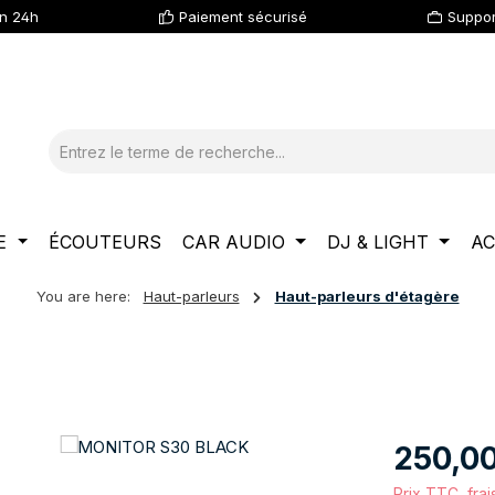
en 24h
Paiement sécurisé
Suppor
E
ÉCOUTEURS
CAR AUDIO
DJ & LIGHT
AC
You are here:
Haut-parleurs
Haut-parleurs d'étagère
Prix régulier :
250,0
Prix TTC, frai