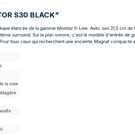
NITOR S30 BLACK"
èque élancée de la gamme Monitor S-Line. Avec ses 21,5 cm de lar
e surround. Sur le plan sonore, c'est le modèle d'entrée de gam
ète. Pour tous ceux qui recherchent une enceinte Magnat compacte 
e
e la soie
'étagère
assifs
o)