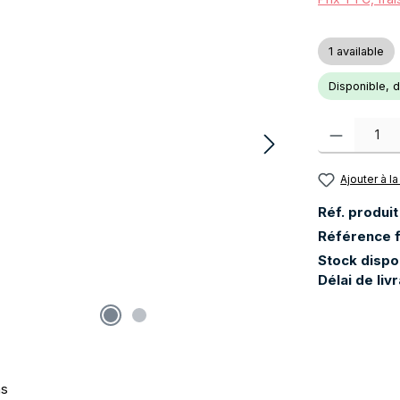
1 available
Disponible, dé
Quantité de pr
Ajouter à la
Réf. produit
Référence f
Stock dispo
Délai de liv
ns