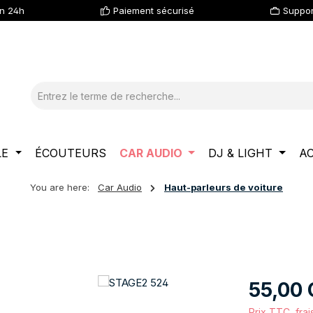
en 24h
Paiement sécurisé
Suppor
LE
ÉCOUTEURS
CAR AUDIO
DJ & LIGHT
A
You are here:
Car Audio
Haut-parleurs de voiture
Prix régulier :
55,00
Prix TTC, frai