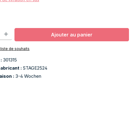
oduit : Entrez la quantité souhaitée ou utilisez les boutons pour aug
Ajouter au panier
 liste de souhaits
 :
301315
abricant :
STAGE2524
raison :
3-4 Wochen