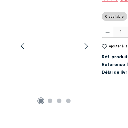
0 available
Quantité de pr
Ajouter à la
Réf. produit
Référence f
Délai de liv