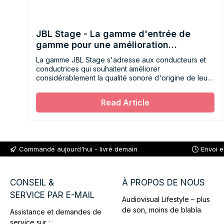
JBL Stage - La gamme d'entrée de
gamme pour une amélioration
immédiate du son
La gamme JBL Stage s'adresse aux conducteurs et
conductrices qui souhaitent améliorer
considérablement la qualité sonore d'origine de leur
véhicule sans pour autant devoir investir une somme
importante.
Read Article
Commandé aujourd'hui - livré demain
Envoi 
CONSEIL &
À PROPOS DE NOUS
SERVICE PAR E-MAIL
Audiovisual Lifestyle – plus
de son, moins de blabla.
Assistance et demandes de
service sur :