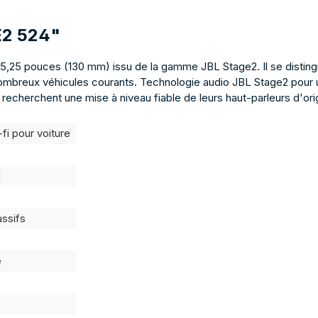
E2 524"
 5,25 pouces (130 mm) issu de la gamme JBL Stage2. Il se distingu
reux véhicules courants. Technologie audio JBL Stage2 pour un so
 recherchent une mise à niveau fiable de leurs haut-parleurs d'ori
-fi pour voiture
l
assifs
e