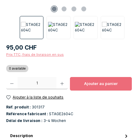
Prix régulier :
95,00 CHF
Prix TTC, frais de livraison en sus
0 available
Quantité de produit : Entrez la quantité souhaitée ou utilisez les boutons po
Ajouter au panier
Ajouter à la liste de souhaits
Réf. produit :
301317
Référence fabricant :
STAGE2604C
Délai de livraison :
3-4 Wochen
Description