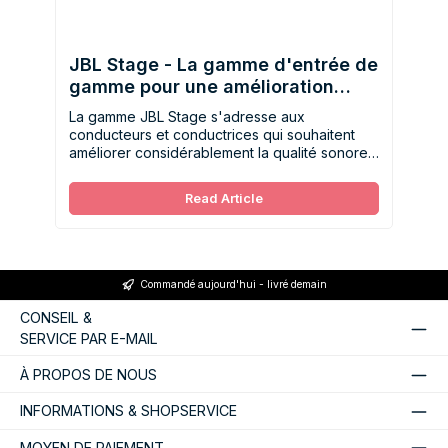
JBL Stage - La gamme d'entrée de
gamme pour une amélioration
immédiate du son
La gamme JBL Stage s'adresse aux
conducteurs et conductrices qui souhaitent
améliorer considérablement la qualité sonore
d'origine de leur véhicule sans pour autant
devoir investir une somme importante.
Read Article
Commandé aujourd'hui - livré demain
CONSEIL &
SERVICE PAR E-MAIL
À PROPOS DE NOUS
INFORMATIONS & SHOPSERVICE
MOYEN DE PAIEMENT