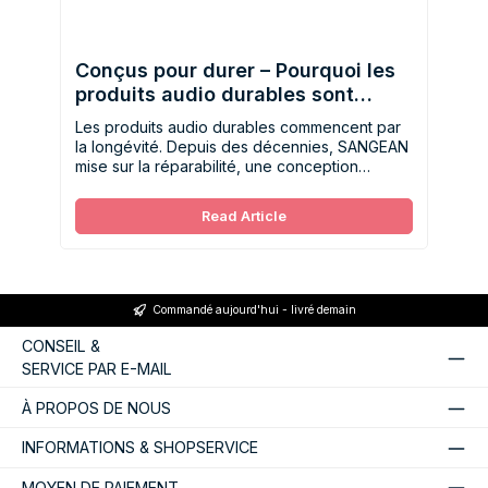
Conçus pour durer – Pourquoi les
produits audio durables sont
aujourd'hui plus importants que
Les produits audio durables commencent par
jamais
la longévité. Depuis des décennies, SANGEAN
mise sur la réparabilité, une conception
robuste et une qualité intemporelle – pour une
écoute responsable, loin de la mentalité du
Read Article
jetable.
Commandé aujourd'hui - livré demain
CONSEIL &
SERVICE PAR E-MAIL
À PROPOS DE NOUS
INFORMATIONS & SHOPSERVICE
MOYEN DE PAIEMENT