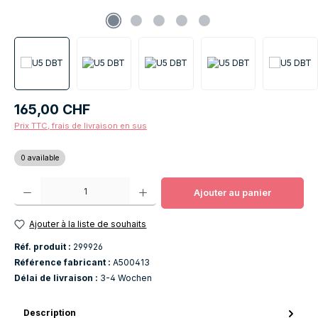
Prix régulier :
165,00 CHF
Prix TTC, frais de livraison en sus
0 available
Quantité de produit : Entrez la quantité souhaitée ou utilisez les boutons po
Ajouter au panier
Ajouter à la liste de souhaits
Réf. produit :
299926
Référence fabricant :
A500413
Délai de livraison :
3-4 Wochen
Description