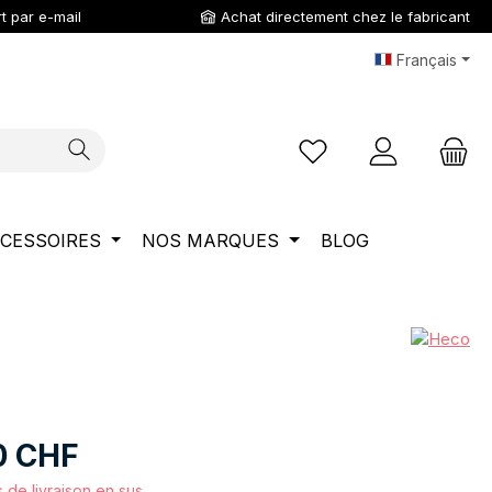
t par e-mail
Achat directement chez le fabricant
Français
Vous avez 0 articles da
CESSOIRES
NOS MARQUES
BLOG
0 CHF
s de livraison en sus