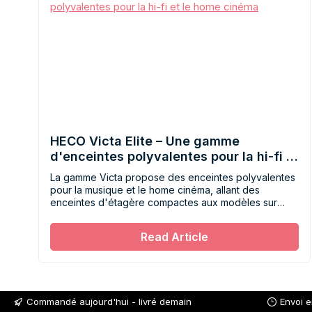
HECO Victa Elite – Une gamme
d'enceintes polyvalentes pour la hi-fi et
le home cinéma
La gamme Victa propose des enceintes polyvalentes
pour la musique et le home cinéma, allant des
enceintes d'étagère compactes aux modèles sur
pied puissants, qui s'adaptent parfaitement à tous les
intérieurs.
Read Article
Commandé aujourd'hui - livré demain
Envoi 