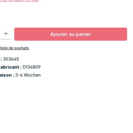
oduit : Entrez la quantité souhaitée ou utilisez les boutons pour aug
Ajouter au panier
 liste de souhaits
 :
303645
abricant :
D134809
raison :
3-4 Wochen