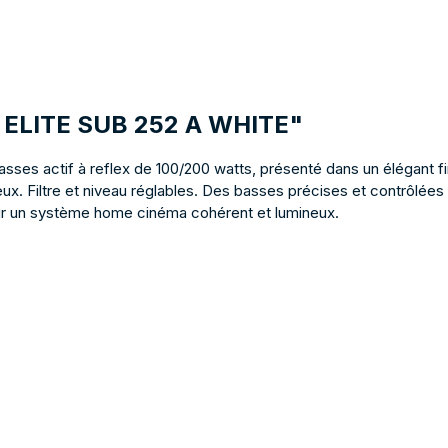
TA ELITE SUB 252 A WHITE"
asses actif à reflex de 100/200 watts, présenté dans un élégant 
x. Filtre et niveau réglables. Des basses précises et contrôlées p
our un système home cinéma cohérent et lumineux.