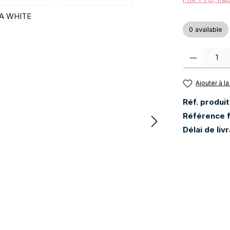
0 available
Quantité de pr
Ajouter à la
Réf. produit
Référence f
Délai de liv