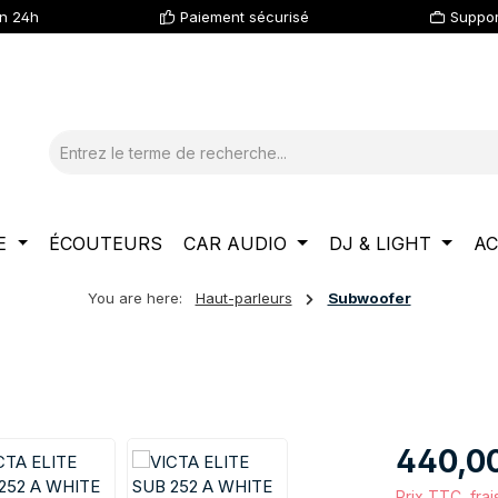
en 24h
Paiement sécurisé
Suppor
E
ÉCOUTEURS
CAR AUDIO
DJ & LIGHT
AC
You are here:
Haut-parleurs
Subwoofer
Prix régulier :
440,0
Prix TTC, frai