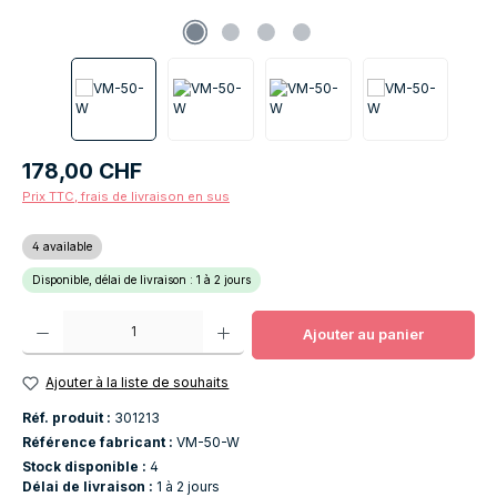
Prix régulier :
178,00 CHF
Prix TTC, frais de livraison en sus
4 available
Disponible, délai de livraison : 1 à 2 jours
Quantité de produit : Entrez la quantité souhaitée ou utilisez les boutons po
Ajouter au panier
Ajouter à la liste de souhaits
Réf. produit :
301213
Référence fabricant :
VM-50-W
Stock disponible :
4
Délai de livraison :
1 à 2 jours