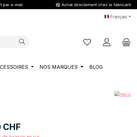
t par e-mail
Achat directement chez le fabricant
Français
Vous avez 0 articles da
CESSOIRES
NOS MARQUES
BLOG
0 CHF
s de livraison en sus