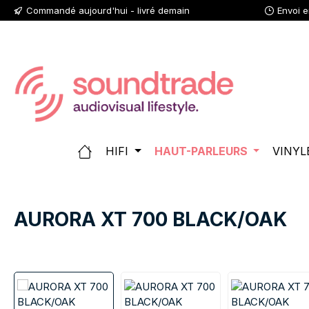
Commandé aujourd'hui - livré demain
Envoi 
ser au contenu principal
Passer à la recherche
Passer à la navigation principale
HIFI
HAUT-PARLEURS
VINYL
AURORA XT 700 BLACK/OAK
Ignorer la galerie d'images