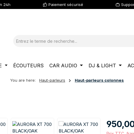
en 24h
Paiement sécurisé
Suppor
E
ÉCOUTEURS
CAR AUDIO
DJ & LIGHT
AC
You are here:
Haut-parleurs
Haut-parleurs colonnes
Prix régulier :
950,0
Prix TTC, frai