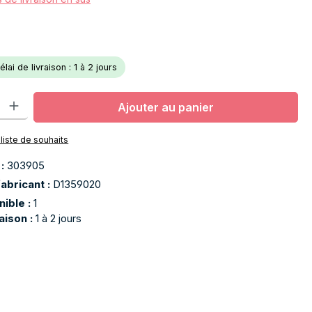
lai de livraison : 1 à 2 jours
oduit : Entrez la quantité souhaitée ou utilisez les boutons pour aug
Ajouter au panier
 liste de souhaits
 :
303905
abricant :
D1359020
nible :
1
raison :
1 à 2 jours