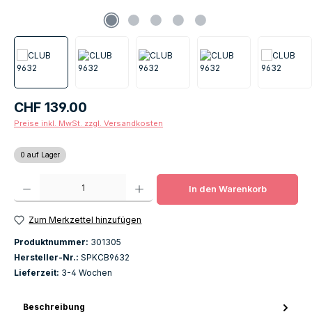
Regulärer Preis:
CHF 139.00
Preise inkl. MwSt. zzgl. Versandkosten
0 auf Lager
Produkt Anzahl: Gib den gewünschten Wert ein oder benutze die Schaltfläch
In den Warenkorb
Zum Merkzettel hinzufügen
Produktnummer:
301305
Hersteller-Nr.:
SPKCB9632
Lieferzeit:
3-4 Wochen
Beschreibung