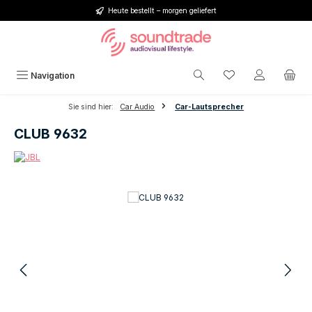
Heute bestellt – morgen geliefert
Zum Hauptinhalt springen
Du hast 0 Produkt
Navigation
Sie sind hier:
Car Audio
Car-Lautsprecher
CLUB 9632
Bildergalerie überspringen