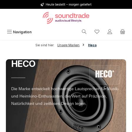
Heute bestellt – morgen geliefert
Zum Hauptinhalt springen
Du hast 0 Produkt
Navigation
Sie sind hier:
Unsere Marken
Heco
HECO
Die Marke entwickelt hochwertige Lautsprecher für Musik‑
und Heimkino‑Enthusiasten, die Wert auf Präzision,
Natürlichkeit und zeitloses Design legen.