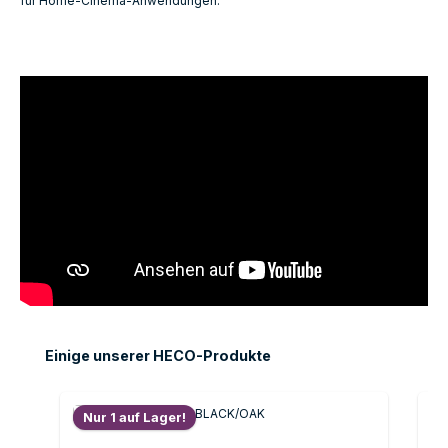
für Home‑Cinema‑Anwendungen.
Produktgalerie überspringen
Einige unserer HECO-Produkte
Nur 1 auf Lager!