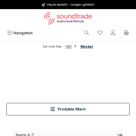
Heute bestellt – morgen geliefert
Zum Hauptinhalt springen
Du hast 0 Produkt
Navigation
Sie sind hier:
HIFI
Wecker
Produkte filtern