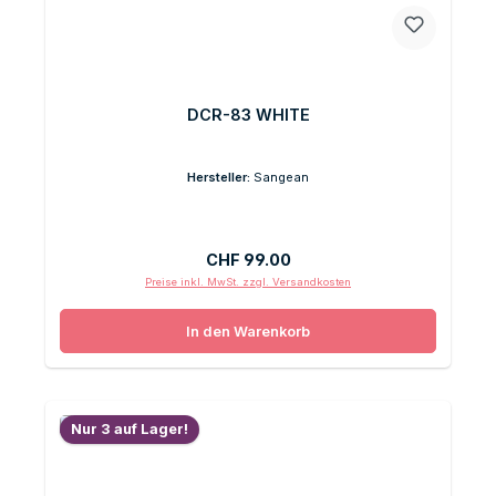
DCR-83 WHITE
Hersteller:
Sangean
Regulärer Preis:
CHF 99.00
Preise inkl. MwSt. zzgl. Versandkosten
In den Warenkorb
Nur 3 auf Lager!