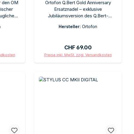
ür den OM
Ortofon Q.Bert Gold Anniversary
ischer
Ersatznadel – exklusive
ugliche
Jubiläumsversion des Q.Bert-
l ohne
Nadeleinschubs mit goldfarbenem
n
Hersteller:
Ortofon
lagekraft
Finish. Sphärischer Diamant für
 mit
maximale Scratch-Performance.
Limitiertes Sammlerstück für
is:
Regulärer Preis:
CHF 69.00
Turntablismus-Fans. Steckwechsel
ohne Werkzeug. Im Originalkarton.
andkosten
Preise inkl. MwSt. zzgl. Versandkosten
b
In den Warenkorb