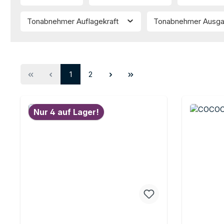
Tonabnehmer Auflagekraft
Tonabnehmer Ausg
Seite
Seite
1
2
Nur 4 auf Lager!