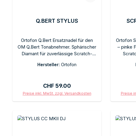
Q.BERT STYLUS
SCR
Ortofon Q.Bert Ersatznadel für den
Ortofon S
OM Q.Bert Tonabnehmer. Sphärischer
– pinke 
Diamant für zuverlässige Scratch-
Scrat
Abtastung in beiden Richtungen.
Sphärisch
Hersteller:
Ortofon
Schneller Steckwechsel im OM-
Scratch
Stecksystem. Empfohlene
ohne
Auflagekraft 3 g. Im Originalkarton mit
Auflagek
Regulärer Preis:
CHF 59.00
dem typischen Q.Bert-Design.
Preise inkl. MwSt. zzgl. Versandkosten
Preise i
In den Warenkorb