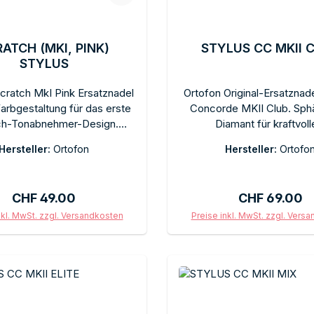
ATCH (MKI, PINK)
STYLUS CC MKII 
STYLUS
cratch MkI Pink Ersatznadel
Ortofon Original-Ersatznade
Farbgestaltung für das erste
Concorde MKII Club. Sph
ch-Tonabnehmer-Design.
Diamant für kraftvoll
er Diamant für bidirektionale
ausgewogenen Clubkl
Hersteller:
Ortofon
Hersteller:
Ortofo
-Abtastung. Steckwechsel
Empfohlene Auflagekraf
 Werkzeug. Empfohlene
Einfacher Steckwechs
raft 3 g. Im Originalkarton.
Concorde-Stecksystem. Er
Regulärer Preis:
Regulärer Pre
CHF 49.00
CHF 69.00
volle 9-mV-Ausgangsspan
Originalkarton mit Schut
nkl. MwSt. zzgl. Versandkosten
Preise inkl. MwSt. zzgl. Vers
In den Warenkorb
In den Warenkor