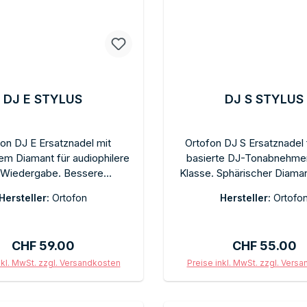
DJ E STYLUS
DJ S STYLUS
on DJ E Ersatznadel mit
Ortofon DJ S Ersatznadel
hem Diamant für audiophilere
basierte DJ-Tonabnehmer
Wiedergabe. Bessere
Klasse. Sphärischer Diaman
flösung als sphärische DJ-
taugliche Spurhaltung beim
Hersteller:
Ortofon
Hersteller:
Ortofo
ei ausgewogenem Klangbild.
Back-Cueing. Steckwechs
wechsel ohne Werkzeug.
Werkzeug. Empfohlene Auf
hlene Auflagekraft nach
3 g. Im Originalkarton
Regulärer Preis:
Regulärer Pre
CHF 59.00
CHF 55.00
ell. Im Originalkarton.
Schutzkappe.
nkl. MwSt. zzgl. Versandkosten
Preise inkl. MwSt. zzgl. Vers
In den Warenkorb
In den Warenkor