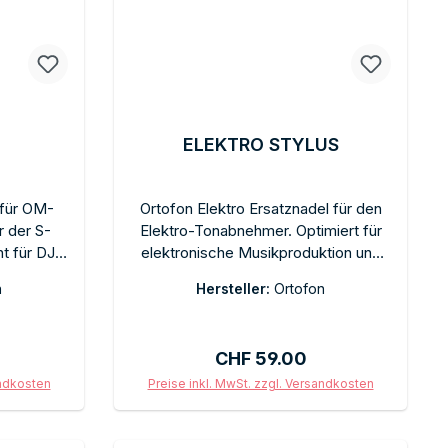
ELEKTRO STYLUS
 für OM-
Ortofon Elektro Ersatznadel für den
 der S-
Elektro-Tonabnehmer. Optimiert für
t für DJ-
elektronische Musikproduktion und
 Mixen und
Club-Sounds. Sphärischer Diamant,
n
Hersteller:
Ortofon
el ohne
hohe Ausgangsspannung. Schneller
lagekraft
Steckwechsel. Im Originalkarton mit
 mit
Schutzkappe.
is:
Regulärer Preis:
CHF 59.00
andkosten
Preise inkl. MwSt. zzgl. Versandkosten
b
In den Warenkorb