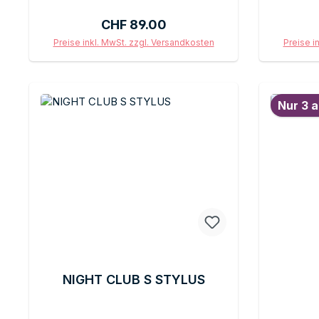
Werkzeug. Kompatibel mit allen OM-
Farbgest
Regulärer Preis:
CHF 89.00
Tonabnehmerkörpern. Empfohlene
Werkz
Auflagekraft gemäss
Preise inkl. MwSt. zzgl. Versandkosten
Preise i
Tonabnehmermodell. Lieferung im
In den Warenkorb
Originalkarton mit Schutzkappe.
Ideales Upgrade für OM-Systeme,
Nur 3 a
das Optik und Klang gleichermassen
verbessert.
NIGHT CLUB S STYLUS