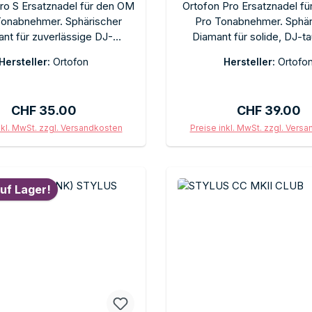
ro S Ersatznadel für den OM
Ortofon Pro Ersatznadel f
Tonabnehmer. Sphärischer
Pro Tonabnehmer. Sphär
nt für zuverlässige DJ-
Diamant für solide, DJ-ta
wendungen. Schneller
Abtastung. Steckwechse
Hersteller:
Ortofon
Hersteller:
Ortofo
chsel im OM-Stecksystem.
Werkzeug. Empfohlene Auf
lene Auflagekraft 3 g. Im
3 g. Im Originalkarton
Originalkarton.
Schutzkappe.
Regulärer Preis:
Regulärer Pre
CHF 35.00
CHF 39.00
nkl. MwSt. zzgl. Versandkosten
Preise inkl. MwSt. zzgl. Vers
In den Warenkorb
In den Warenkor
uf Lager!