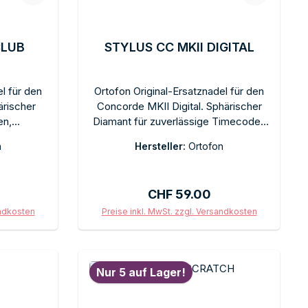
CLUB
STYLUS CC MKII DIGITAL
l für den
Ortofon Original-Ersatznadel für den
ärischer
Concorde MKII Digital. Sphärischer
en,
Diamant für zuverlässige Timecode-
ang.
Vinyl-Abtastung. Empfohlene
n
Hersteller:
Ortofon
t 3 g.
Auflagekraft 3 g. Schneller
el im
Steckwechsel im Concorde-
hält die
Stecksystem. Erhält die volle
is:
Regulärer Preis:
CHF 59.00
nung. Im
Signalqualität für DVS-Betrieb. Im
zkappe.
Originalkarton mit Schutzkappe.
andkosten
Preise inkl. MwSt. zzgl. Versandkosten
b
In den Warenkorb
Nur 5 auf Lager!