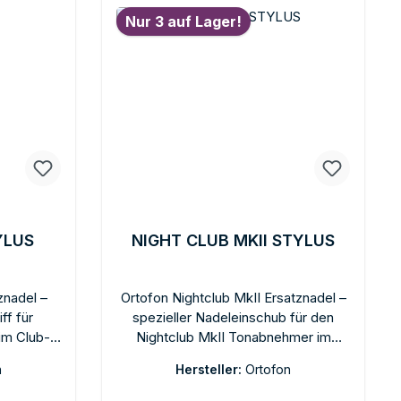
Nur 3 auf Lager!
YLUS
NIGHT CLUB MKII STYLUS
znadel –
Ortofon Nightclub MkII Ersatznadel –
ff für
spezieller Nadeleinschub für den
 im Club-
Nightclub MkII Tonabnehmer im
 als die
Concorde-Format. Sphärischer
n
Hersteller:
Ortofon
geringem
Diamant für robuste Club-Abtastung
ler
bei hoher Ausgangsspannung.