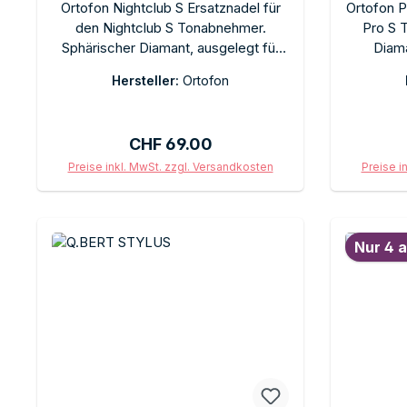
Ortofon Nightclub S Ersatznadel für
Ortofon P
den Nightclub S Tonabnehmer.
Pro S 
Sphärischer Diamant, ausgelegt für
Diama
die besonderen Anforderungen des
An
Hersteller:
Ortofon
Club-Betriebs. Schneller
Steckwe
Steckwechsel. Empfohlene
Empfoh
Auflagekraft 3 g. Im Originalkarton.
Regulärer Preis:
CHF 69.00
Preise inkl. MwSt. zzgl. Versandkosten
Preise i
In den Warenkorb
Nur 4 a