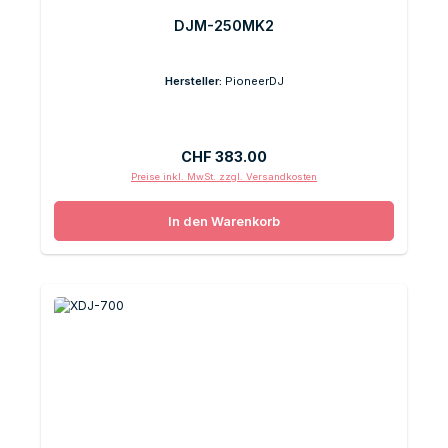
DJM-250MK2
Hersteller:
PioneerDJ
Regulärer Preis:
CHF 383.00
Preise inkl. MwSt. zzgl. Versandkosten
In den Warenkorb