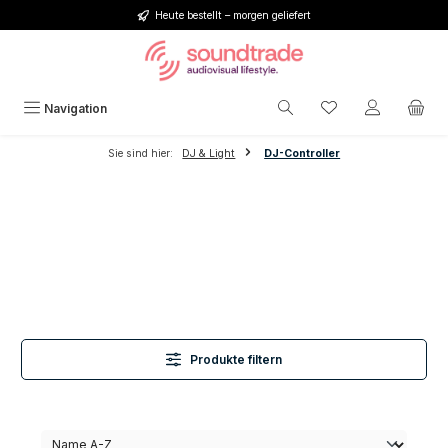
Heute bestellt – morgen geliefert
Zum Hauptinhalt springen
Du hast 0 Produkt
Navigation
Sie sind hier:
DJ & Light
DJ-Controller
Produkte filtern