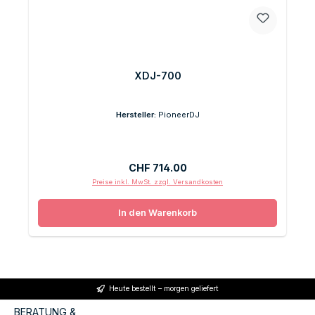
XDJ-700
Hersteller:
PioneerDJ
Regulärer Preis:
CHF 714.00
Preise inkl. MwSt. zzgl. Versandkosten
In den Warenkorb
Heute bestellt – morgen geliefert
BERATUNG &