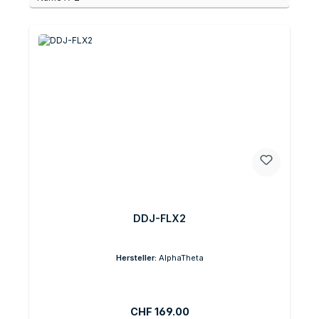
DDJ-FLX2
Hersteller:
AlphaTheta
Regulärer Preis:
CHF 169.00