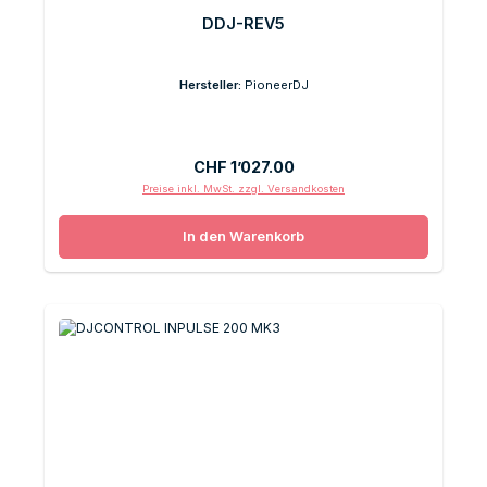
DDJ-REV5
Hersteller:
PioneerDJ
Regulärer Preis:
CHF 1’027.00
Preise inkl. MwSt. zzgl. Versandkosten
In den Warenkorb