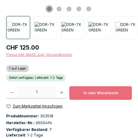
Regulärer Preis:
CHF 125.00
Preise inkl. MwSt. zzgl. Versandkosten
7 auf Lager
Sofort verfügbar, Lieferzeit: 1-2 Tage
Produkt Anzahl: Gib den gewünschten Wert ein oder benutze die Schaltfläch
In den Warenkorb
Zum Merkzettel hinzufügen
Produktnummer:
302518
Hersteller-Nr.:
A500496
Verfügbarer Bestand:
7
Lieferzeit:
1-2 Tage