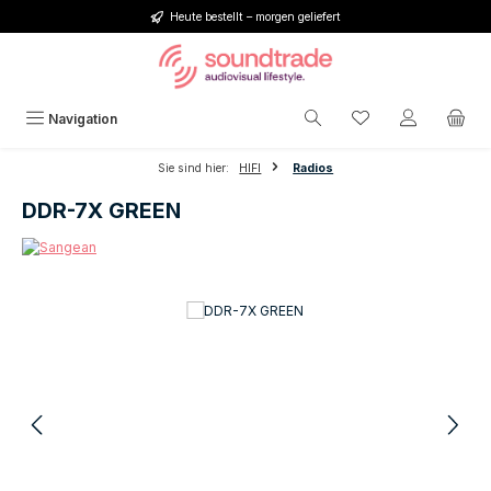
Heute bestellt – morgen geliefert
Zum Hauptinhalt springen
Du hast 0 Produkt
Navigation
Sie sind hier:
HIFI
Radios
DDR-7X GREEN
Bildergalerie überspringen