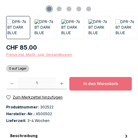
Regulärer Preis:
CHF 85.00
Preise inkl. MwSt. zzgl. Versandkosten
0 auf Lager
Produkt Anzahl: Gib den gewünschten Wert ein oder benutze die Schaltfläch
In den Warenkorb
Zum Merkzettel hinzufügen
Produktnummer:
302522
Hersteller-Nr.:
A500502
Lieferzeit:
3-4 Wochen
Beschreibung