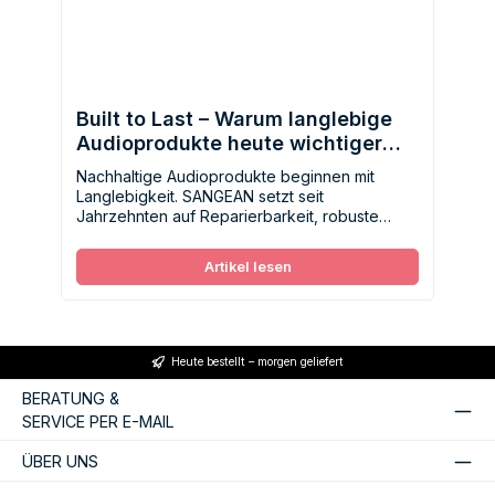
Built to Last – Warum langlebige
Audioprodukte heute wichtiger
denn je sind
Nachhaltige Audioprodukte beginnen mit
Langlebigkeit. SANGEAN setzt seit
Jahrzehnten auf Reparierbarkeit, robuste
Konstruktion und zeitlose Qualität – für
bewusstes Hören ohne Wegwerfmentalität.
Artikel lesen
Heute bestellt – morgen geliefert
BERATUNG &
SERVICE PER E-MAIL
ÜBER UNS