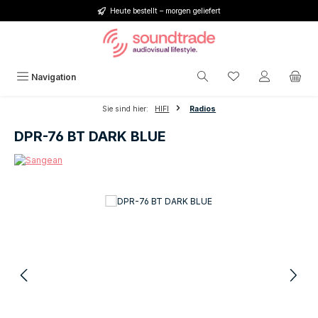
Heute bestellt – morgen geliefert
Zum Hauptinhalt springen
Du hast 0 Produkt
Navigation
Sie sind hier:
HIFI
Radios
DPR-76 BT DARK BLUE
Bildergalerie überspringen