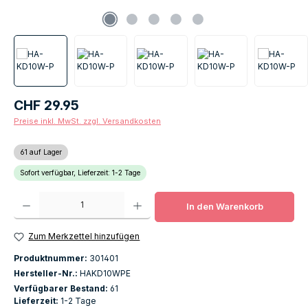
Regulärer Preis:
CHF 29.95
Preise inkl. MwSt. zzgl. Versandkosten
61 auf Lager
Sofort verfügbar, Lieferzeit: 1-2 Tage
Produkt Anzahl: Gib den gewünschten Wert ein oder benutze die Schaltfläch
In den Warenkorb
Zum Merkzettel hinzufügen
Produktnummer:
301401
Hersteller-Nr.:
HAKD10WPE
Verfügbarer Bestand:
61
Lieferzeit:
1-2 Tage