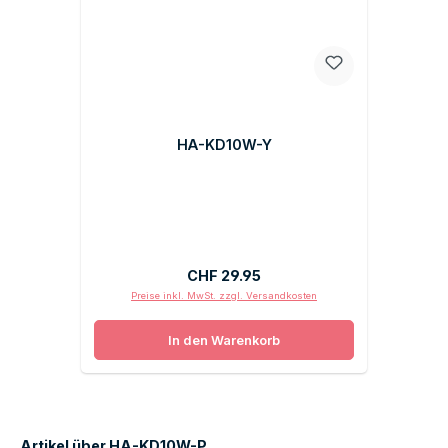
HA-KD10W-Y
Regulärer Preis:
CHF 29.95
Preise inkl. MwSt. zzgl. Versandkosten
In den Warenkorb
Artikel über HA-KD10W-P