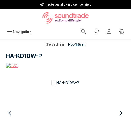
Heute bestellt – morgen geliefert
Zum Hauptinhalt springen
Du hast 0 Produkt
Navigation
Sie sind hier:
Kopfhörer
HA-KD10W-P
Bildergalerie überspringen