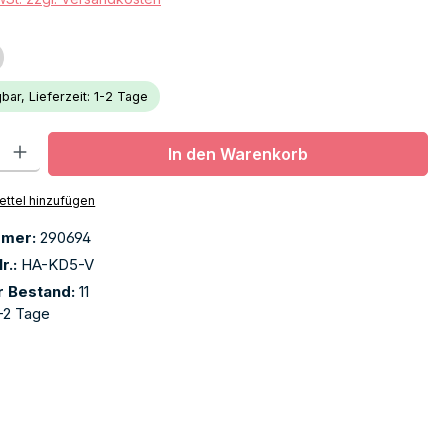
bar, Lieferzeit: 1-2 Tage
l: Gib den gewünschten Wert ein oder benutze die Schaltflächen u
In den Warenkorb
ttel hinzufügen
mmer:
290694
r.:
HA-KD5-V
r Bestand:
11
-2 Tage