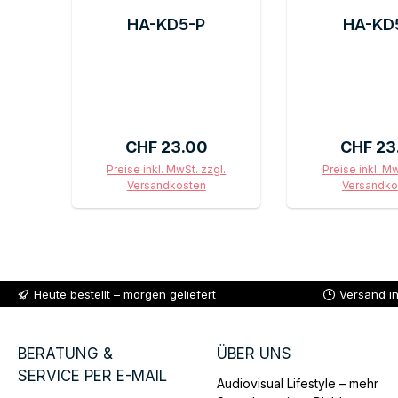
HA-KD5-P
HA-KD
Regulärer Preis:
Reguläre
CHF 23.00
CHF 23
Preise inkl. MwSt. zzgl.
Preise inkl. Mw
Versandkosten
Versandko
In den Warenkorb
In den War
Heute bestellt – morgen geliefert
Versand i
BERATUNG &
ÜBER UNS
SERVICE PER E-MAIL
Audiovisual Lifestyle – mehr