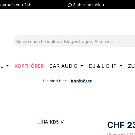
nnerhalb von 24h
Sicher bezahlen
YL
KOPFHÖRER
CAR AUDIO
DJ & LIGHT
ZU
Sie sind hier:
Kopfhörer
Regulärer Pre
CHF 2
Preise inkl. 