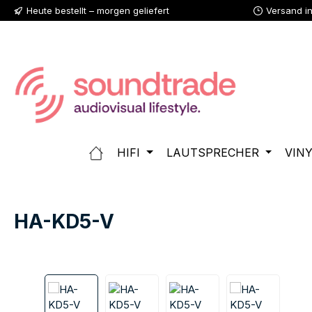
Heute bestellt – morgen geliefert
Versand i
 Hauptinhalt springen
Zur Suche springen
Zur Hauptnavigation springen
HIFI
LAUTSPRECHER
VIN
HA-KD5-V
Bildergalerie überspringen