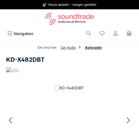
Heute bestellt – morgen geliefert
Zum Hauptinhalt springen
Du hast 0 Produkt
Navigation
Sie sind hier:
Car Audio
Autoradio
KD-X482DBT
Bildergalerie überspringen