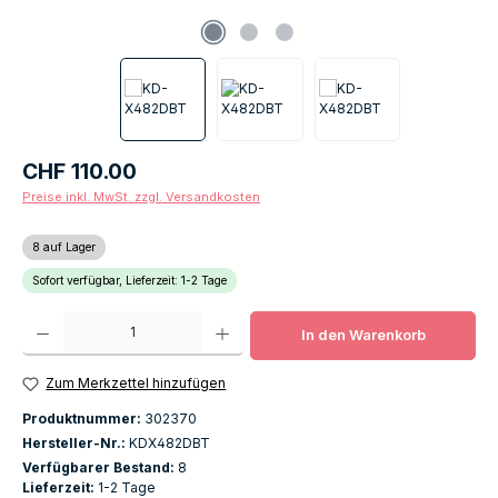
Regulärer Preis:
CHF 110.00
Preise inkl. MwSt. zzgl. Versandkosten
8 auf Lager
Sofort verfügbar, Lieferzeit: 1-2 Tage
Produkt Anzahl: Gib den gewünschten Wert ein oder benutze die Schaltfläch
In den Warenkorb
Zum Merkzettel hinzufügen
Produktnummer:
302370
Hersteller-Nr.:
KDX482DBT
Verfügbarer Bestand:
8
Lieferzeit:
1-2 Tage