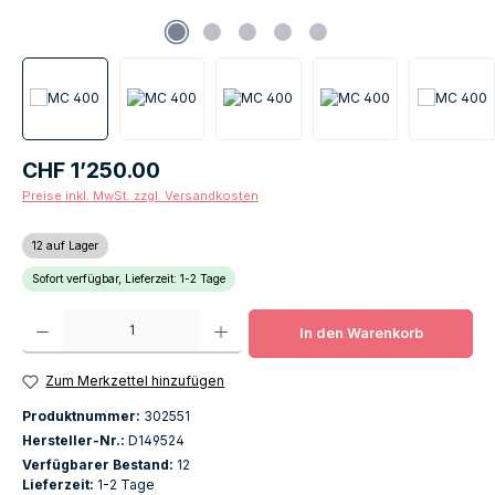
Regulärer Preis:
CHF 1’250.00
Preise inkl. MwSt. zzgl. Versandkosten
12 auf Lager
Sofort verfügbar, Lieferzeit: 1-2 Tage
Produkt Anzahl: Gib den gewünschten Wert ein oder benutze die Schaltfläch
In den Warenkorb
Zum Merkzettel hinzufügen
Produktnummer:
302551
Hersteller-Nr.:
D149524
Verfügbarer Bestand:
12
Lieferzeit:
1-2 Tage