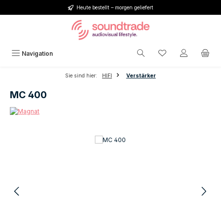
Heute bestellt – morgen geliefert
Zum Hauptinhalt springen
Du hast 0 Produkt
Navigation
Sie sind hier:
HIFI
Verstärker
MC 400
Bildergalerie überspringen