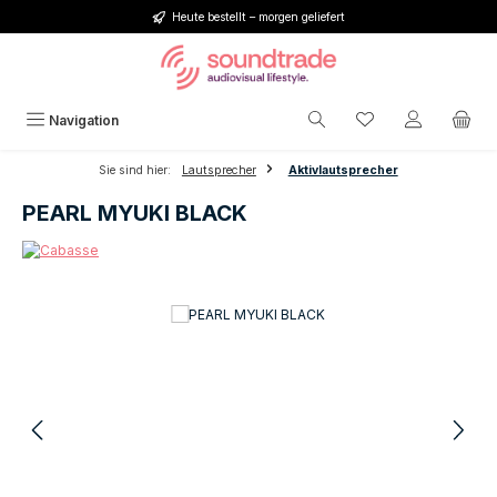
Heute bestellt – morgen geliefert
Zum Hauptinhalt springen
Du hast 0 Produkt
Navigation
Sie sind hier:
Lautsprecher
Aktivlautsprecher
PEARL MYUKI BLACK
Bildergalerie überspringen