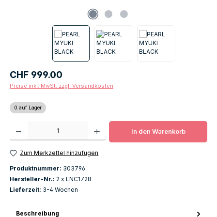
Regulärer Preis:
CHF 999.00
Preise inkl. MwSt. zzgl. Versandkosten
0 auf Lager
Produkt Anzahl: Gib den gewünschten Wert ein oder benutze die Schaltfläch
In den Warenkorb
Zum Merkzettel hinzufügen
Produktnummer:
303796
Hersteller-Nr.:
2 x ENC1728
Lieferzeit:
3-4 Wochen
Beschreibung