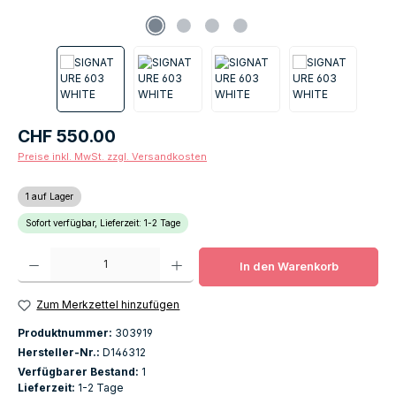
Regulärer Preis:
CHF 550.00
Preise inkl. MwSt. zzgl. Versandkosten
1 auf Lager
Sofort verfügbar, Lieferzeit: 1-2 Tage
Produkt Anzahl: Gib den gewünschten Wert ein oder benutze die Schaltfläch
In den Warenkorb
Zum Merkzettel hinzufügen
Produktnummer:
303919
Hersteller-Nr.:
D146312
Verfügbarer Bestand:
1
Lieferzeit:
1-2 Tage