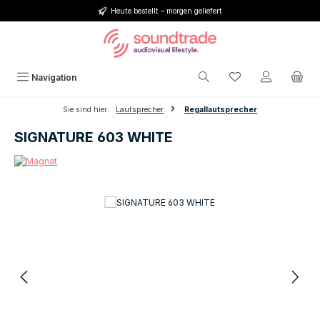
Heute bestellt – morgen geliefert
Zum Hauptinhalt springen
Du hast 0 Produkt
Navigation
Sie sind hier:
Lautsprecher
Regallautsprecher
SIGNATURE 603 WHITE
Bildergalerie überspringen