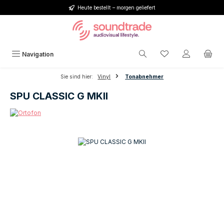
Heute bestellt – morgen geliefert
Zum Hauptinhalt springen
Du hast 0 Produkt
Navigation
Sie sind hier:
Vinyl
Tonabnehmer
SPU CLASSIC G MKII
Bildergalerie überspringen