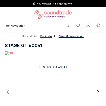
Heute bestellt – morgen geliefert
Zum Hauptinhalt springen
Du hast 0 Produkt
Navigation
Sie sind hier:
Car Audio
Car-HiFi Verstärker
STAGE GT 60041
Bildergalerie überspringen