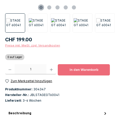
Regulärer Preis:
CHF 199.00
Preise inkl. MwSt. zzgl. Versandkosten
0 auf Lager
Produkt Anzahl: Gib den gewünschten Wert ein oder benutze die Schaltfläch
In den Warenkorb
Zum Merkzettel hinzufügen
Produktnummer:
304347
Hersteller-Nr.:
JBLSTAGEGT60041
Lieferzeit:
3-4 Wochen
Beschreibung