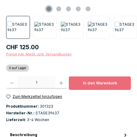
Regulärer Preis:
CHF 125.00
Preise inkl. MwSt. zzgl. Versandkosten
0 auf Lager
Produkt Anzahl: Gib den gewünschten Wert ein oder benutze die Schaltfläch
In den Warenkorb
Zum Merkzettel hinzufügen
Produktnummer:
301323
Hersteller-Nr.:
STAGE39637
Lieferzeit:
3-4 Wochen
Beschreibung