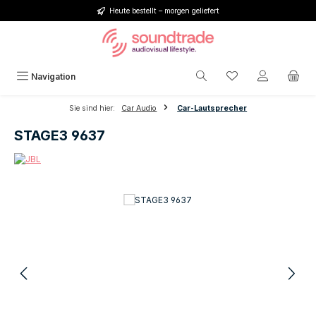
Heute bestellt – morgen geliefert
Zum Hauptinhalt springen
Du hast 0 Produkt
Navigation
Sie sind hier:
Car Audio
Car-Lautsprecher
STAGE3 9637
Bildergalerie überspringen