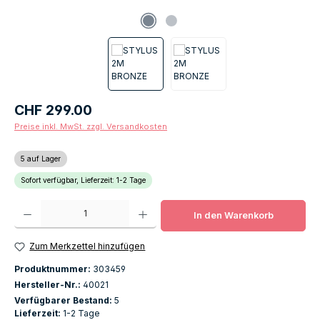
Regulärer Preis:
CHF 299.00
Preise inkl. MwSt. zzgl. Versandkosten
5 auf Lager
Sofort verfügbar, Lieferzeit: 1-2 Tage
Produkt Anzahl: Gib den gewünschten Wert ein oder benutze die Schaltfläch
In den Warenkorb
Zum Merkzettel hinzufügen
Produktnummer:
303459
Hersteller-Nr.:
40021
Verfügbarer Bestand:
5
Lieferzeit:
1-2 Tage