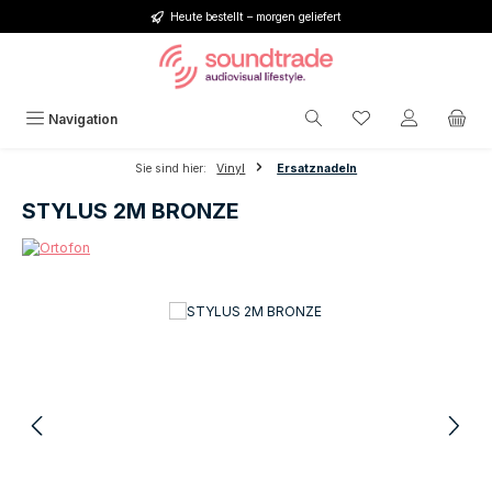
Heute bestellt – morgen geliefert
Zum Hauptinhalt springen
Du hast 0 Produkt
Navigation
Sie sind hier:
Vinyl
Ersatznadeln
STYLUS 2M BRONZE
Bildergalerie überspringen