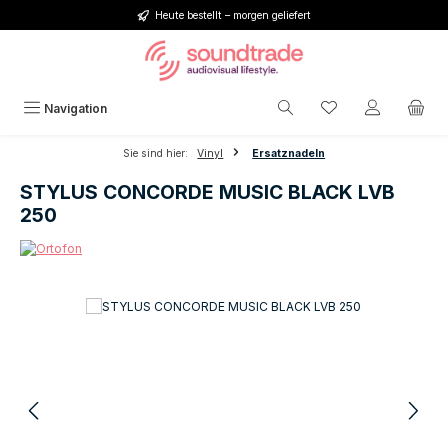
Heute bestellt – morgen geliefert
Zum Hauptinhalt springen
Du hast 0 Produkt
Navigation
Sie sind hier:
Vinyl
Ersatznadeln
STYLUS CONCORDE MUSIC BLACK LVB
250
Bildergalerie überspringen