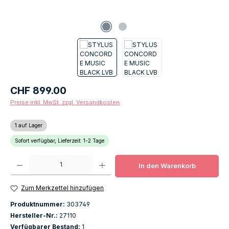
Regulärer Preis:
CHF 899.00
Preise inkl. MwSt. zzgl. Versandkosten
1 auf Lager
Sofort verfügbar, Lieferzeit: 1-2 Tage
Produkt Anzahl: Gib den gewünschten Wert ein oder benutze die Schaltfläch
In den Warenkorb
Zum Merkzettel hinzufügen
Produktnummer:
303749
Hersteller-Nr.:
27110
Verfügbarer Bestand:
1