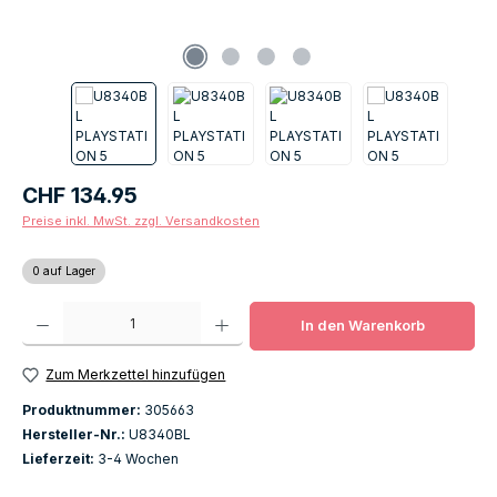
Regulärer Preis:
CHF 134.95
Preise inkl. MwSt. zzgl. Versandkosten
0 auf Lager
Produkt Anzahl: Gib den gewünschten Wert ein oder benutze die Schaltfläch
In den Warenkorb
Zum Merkzettel hinzufügen
Produktnummer:
305663
Hersteller-Nr.:
U8340BL
Lieferzeit:
3-4 Wochen