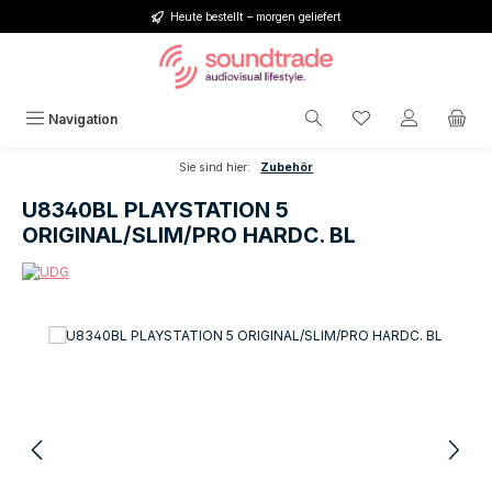
Heute bestellt – morgen geliefert
Zum Hauptinhalt springen
Du hast 0 Produkt
Navigation
Sie sind hier:
Zubehör
U8340BL PLAYSTATION 5
ORIGINAL/SLIM/PRO HARDC. BL
Bildergalerie überspringen